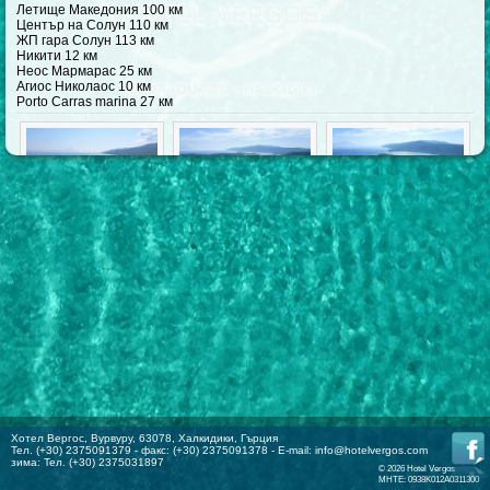
Летище Македония 100 км
Център на Солун 110 км
ЖП гара Солун 113 км
Никити 12 км
Неос Мармарас 25 км
Агиос Николаос 10 км
Porto Carras marina 27 км
Хотел Вергос, Вурвуру, 63078, Халкидики, Гърция
Тел. (+30) 2375091379 - факс: (+30) 2375091378 - E-mail:
info@hotelvergos.com
зима: Тел. (+30) 2375031897
© 2026 Hotel Vergos
MHTE: 0938K012A0311300