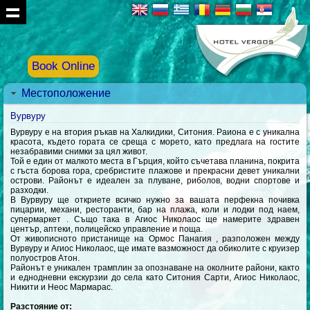
Book Online
Местоположение
Вурвуру
Вурвуру е на втория ръкав на Халкидики, Ситония. Раиона е с уникална
красота, където гората се среща с морето, като предлага на гостите
незабравими снимки за цял живот.
Той е един от малкото места в Гърция, който съчетава планина, покрита
с гъста борова гора, сребристите плажове и прекрасни девет уникални
острови. Районът е идеален за плуване, риболов, водни спортове и
разходки.
В Вурвуру ще откриете всичко нужно за вашата перфекна почивка
пицарии, механи, ресторанти, бар на плажа, коли и лодки под наем,
супермаркет . Също така в Агиос Николаос ще намерите здравен
център, аптеки, полицейско управление и поща.
От живописното пристанище на Ормос Панагия , разположен между
Вурвуру и Агиос Николаос, ще имате вазможност да обиколите с круизер
полуостров Атон.
Районът е уникален трамплин за опознаване на околните райони, както
и еднодневни екскурзии до села като Ситония Сарти, Агиос Николаос,
Никити и Неос Мармарас.
Разстояние от: