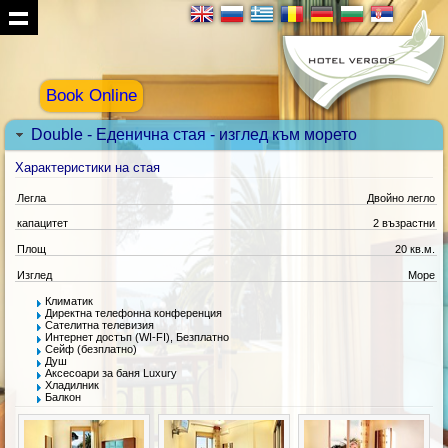
Book Online
Double - Еденична стая - изглед към морето
Характеристики на стая
Легла
Двойно легло
капацитет
2 възрастни
Площ
20 кв.м.
Изглед
Море
Климатик
Директна телефонна конференция
Сателитна телевизия
Интернет достъп (WI-FI), Безплатно
Сейф (безплатно)
Душ
Аксесоари за баня Luxury
Хладилник
Балкон