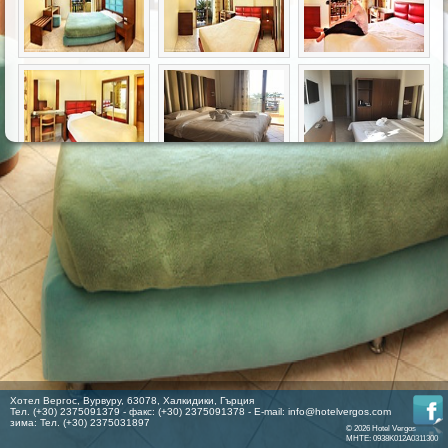
Хотел Вергос, Вурвуру, 63078, Халкидики, Гърция
Тел. (+30) 2375091379 - факс: (+30) 2375091378 - E-mail:
info@hotelvergos.com
зима: Тел. (+30) 2375031897
© 2026 Hotel Vergos
MHTE: 0938K012A0311300