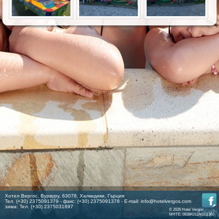
Хотел Вергос, Вурвуру, 63078, Халкидики, Гърция
Тел. (+30) 2375091379 - факс: (+30) 2375091378 - E-mail:
info@hotelvergos.com
зима: Тел. (+30) 2375031897
© 2026 Hotel Vergos
MHTE: 0938K012A0311300