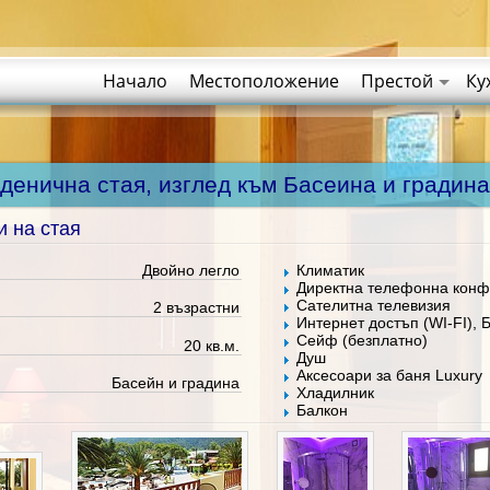
Начало
Местоположение
Престой
Ку
Еденична стая, изглед към Басеина и градин
и на стая
Двойно легло
Климатик
Директна телефонна кон
Сателитна телевизия
2 възрастни
Интернет достъп (WI-FI), 
Сейф (безплатно)
20 кв.м.
Душ
Аксесоари за баня Luxury
Басейн и градина
Хладилник
Балкон