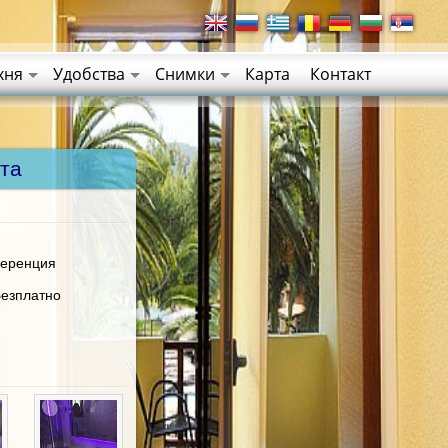
хня
Удобства
Снимки
Карта
Контакт
ата
ференция
Безплатно