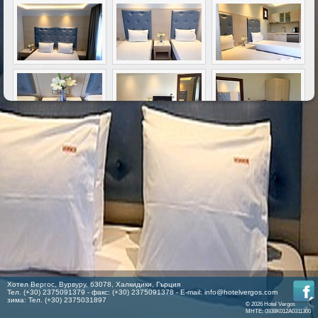
Хотел Вергос, Вурвуру, 63078, Халкидики, Гърция
Тел. (+30) 2375091379 - факс: (+30) 2375091378 - E-mail:
info@hotelvergos.com
зима: Тел. (+30) 2375031897
© 2026 Hotel Vergos
MHTE: 0938K012A0311300