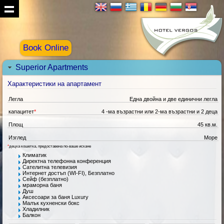
Book Online
Superior Apartments
Характеристики на апартамент
Легла
Една двойна и две единични легла
капацитет
*
4 -ма възрастни или 2-ма възрастни и 2 деца
Площ
45 кв.м.
Изглед
Море
*
децка кошетка, предоставена по-ваше искане
Климатик
Директна телефонна конференция
Сателитна телевизия
Интернет достъп (WI-FI), Безплатно
Сейф (безплатно)
мраморна баня
Душ
Аксесоари за баня Luxury
Малък кухненски бокс
Хладилник
Балкон