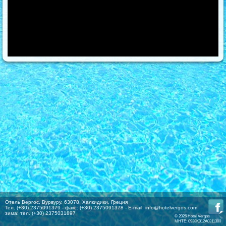
Отель Вергос, Вурвуру, 63078, Халкидики, Греция
Тел. (+30) 2375091379 - факс: (+30) 2375091378 - E-mail:
info@hotelvergos.com
зима: тел. (+30) 2375031897
© 2026 Hotel Vergos
MHTE: 0938K012A0311300