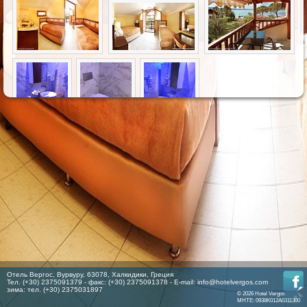
Отель Вергос, Вурвуру, 63078, Халкидики, Греция
Тел. (+30) 2375091379 - факс: (+30) 2375091378 - E-mail:
info@hotelvergos.com
зима: тел. (+30) 2375031897
© 2026 Hotel Vergos
MHTE: 0938K012A0311300