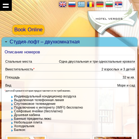
Book Online
Студия-лофт – двухкомнатная
Описание номеров
Спальные места
Одна двуспальная и три односпальные кровати
Вместительность
*
2 взрослых и 3 детей
Площадь
32 м.кв.
Вид
Море и сад
*
детской кровати которая предоставляется по требованию.
Индивидуальный кондиционер воздуха
Выделенная телефонная линия
Спутниковое телевидение
Подключение к интернету (WIFI) бесплатно
Сейфовые ячейки (бесплатно)
Душевая кабина
Банные предметы люкс
Небольшая плита
Холодильник
Балкон