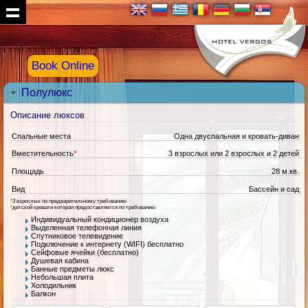
Book Online
Полулюкс
Описание люксов
Спальные места
Одна двуспальная и кровать-диван
Вместительность
*
3 взрослых или 2 взрослых и 2 детей
Площадь
28 м.кв.
Вид
Бассейн и сад
*
3 взрослых по предварительному требованию
*
детской кровати которая предоставляется по требованию
Индивидуальный кондиционер воздуха
Выделенная телефонная линия
Спутниковое телевидение
Подключение к интернету (WIFI) бесплатно
Сейфовые ячейки (бесплатно)
Душевая кабина
Банные предметы люкс
Небольшая плита
Холодильник
Балкон