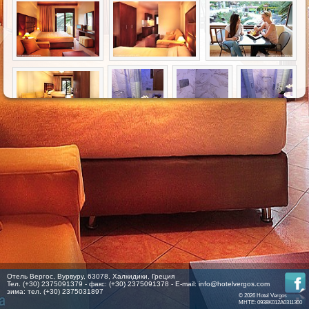
Отель Вергос, Вурвуру, 63078, Халкидики, Греция
Тел. (+30) 2375091379 - факс: (+30) 2375091378 - E-mail:
info@hotelvergos.com
зима: тел. (+30) 2375031897
© 2026 Hotel Vergos
MHTE: 0938K012A0311300