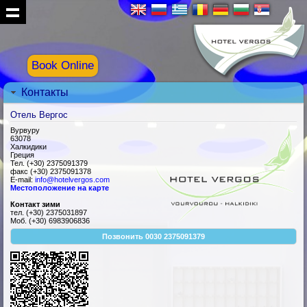
Book Online
Контакты
Отель Вергос
Вурвуру
63078
Халкидики
Греция
Тел. (+30) 2375091379
факс (+30) 2375091378
E-mail:
info@hotelvergos.com
Местоположение на карте
Контакт зими
тел. (+30) 2375031897
Моб. (+30) 6983906836
Позвонить 0030 2375091379