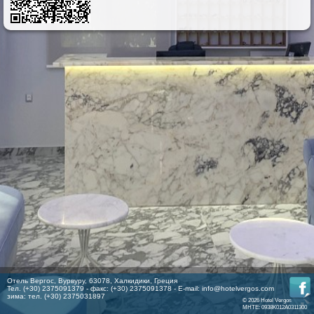
Отель Вергос, Вурвуру, 63078, Халкидики, Греция
Тел. (+30) 2375091379 - факс: (+30) 2375091378 - E-mail:
info@hotelvergos.com
зима: тел. (+30) 2375031897
© 2026 Hotel Vergos
MHTE: 0938K012A0311300