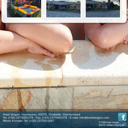
Hotel Vergos, Vourvourou, 63078, Chalkidiki, Griechenland
Tel. (+30) 2375091379 - Fax: (+30) 2375091378 - E-mail:
info@hotelvergos.com
Winter Kontakt: Tel. (+30) 2375031897
© 2026 Hotel Vergos
MHTE: 0938K012A0311300