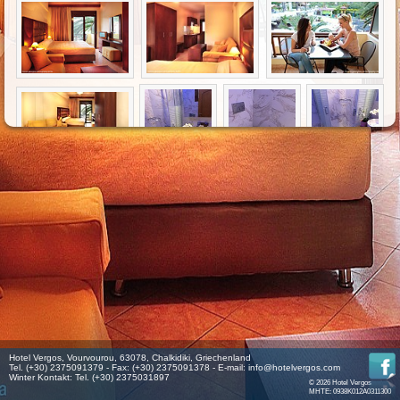
Hotel Vergos, Vourvourou, 63078, Chalkidiki, Griechenland
Tel. (+30) 2375091379 - Fax: (+30) 2375091378 - E-mail:
info@hotelvergos.com
Winter Kontakt: Tel. (+30) 2375031897
© 2026 Hotel Vergos
MHTE: 0938K012A0311300