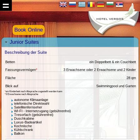
Book Online
Junior Suites
Beschreibung der Suite
Betten
ein Doppelbett & ein Couchbett
Fassungsvermögen
*
3 Erwachsene oder 2 Erwachsene und 2 Kinder
Fläche
28 qm
Blick auf
Swimmingpool und Garten
*
ein Kinderbett nach Absprache zugestellt werden kann
*
3 Erwachsene nach Absprache
autonome Klimaanlage
telefonische Direktwahl
Satellitenfernseher
WI-FI - Internetzugang (gebührenfrei)
Tresorfach (gebührenfrei)
Duschkabine
Luxus-Badeartikel
Kochnische
Kühlschrank
Balkon