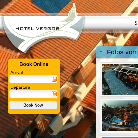
S
Fotos vom
Book Online
Arrival
Departure