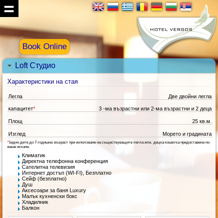
Book Online
Loft Студио
Характеристики на стая
Легла
Две двойни легла
капацитет
*
3 -ма възрастни или 2-ма възрастни и 2 деца
Площ
25 кв.м.
Изглед
Морето и градината
*
1едно дете до 7-годишна възраст при използване на съществуващите легла или, децка кошетка предоставена по-
ваше искане.
Климатик
Директна телефонна конференция
Сателитна телевизия
Интернет достъп (WI-FI), Безплатно
Сейф (безплатно)
Душ
Аксесоари за баня Luxury
Малък кухненски бокс
Хладилник
Балкон