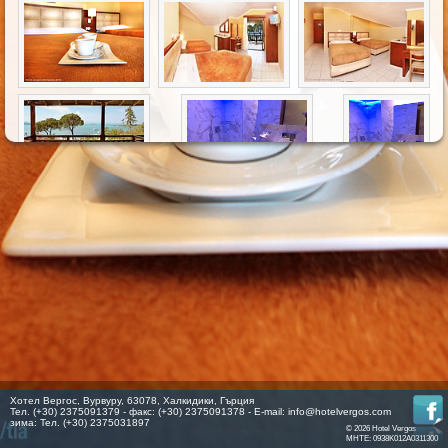
Хотел Вергос, Вурвуру, 63078, Халкидики, Гърция
Тел. (+30) 2375091379 - факс: (+30) 2375091378 - E-mail:
info@hotelvergos.com
зима: Тел. (+30) 2375031897
© 2026 Hotel Vergos
MHTE: 0938K012A0311300