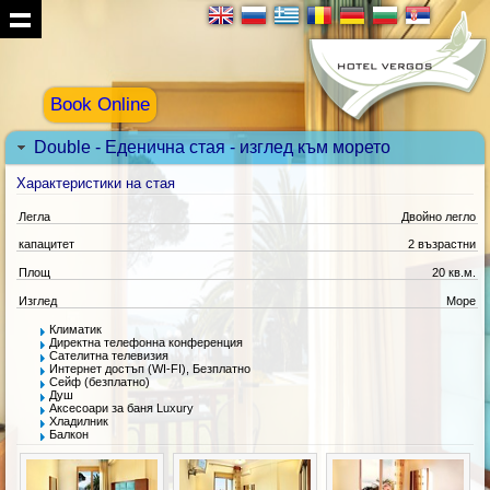
Book Online
Double - Еденична стая - изглед към морето
Характеристики на стая
Легла
Двойно легло
капацитет
2 възрастни
Площ
20 кв.м.
Изглед
Море
Климатик
Директна телефонна конференция
Сателитна телевизия
Интернет достъп (WI-FI), Безплатно
Сейф (безплатно)
Душ
Аксесоари за баня Luxury
Хладилник
Балкон