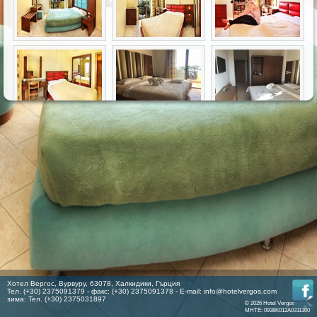
Хотел Вергос, Вурвуру, 63078, Халкидики, Гърция
Тел. (+30) 2375091379 - факс: (+30) 2375091378 - E-mail:
info@hotelvergos.com
зима: Тел. (+30) 2375031897
© 2026 Hotel Vergos
MHTE: 0938K012A0311300