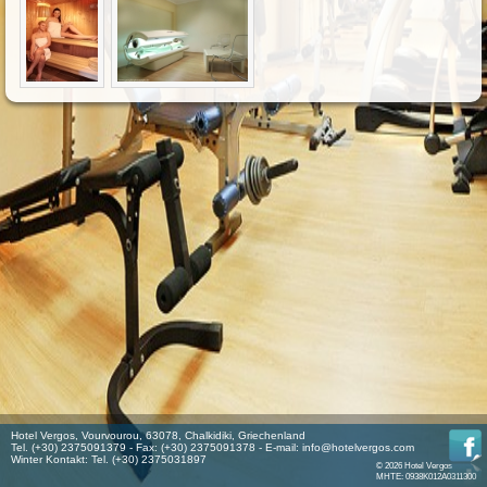
Hotel Vergos, Vourvourou, 63078, Chalkidiki, Griechenland
Tel. (+30) 2375091379 - Fax: (+30) 2375091378 - E-mail:
info@hotelvergos.com
Winter Kontakt: Tel. (+30) 2375031897
© 2026 Hotel Vergos
MHTE: 0938K012A0311300