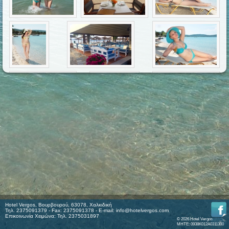
Hotel Vergos, Βουρβουρού, 63078, Χαλκιδική
Τηλ. 2375091379 - Fax: 2375091378 - E-mail:
info@hotelvergos.com
Επικοινωνία Χειμώνα: Τηλ. 2375031897
© 2026 Hotel Vergos
MHTE: 0938K012A0311300