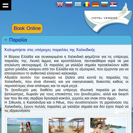
Book Online
Παραλία
Κολυμπήστε στις υπέροχες παραλίες της Χαλκιδικής
Η Βόρεια Ελλάδα και συγκεκριμένα η Χαλκιδική φημίζεται για τις υπέροχες
παραλίες της. Λευκή άμμος και κρυστάλλινα, πεντακάθαρα νερά σε μια
ατελείωτη ακτογραμμή. Οι παραλίες με γαλάζια σημαία προσελκύουν κάθε
χρόνο χιλιάδες κόσμου από την Ελλάδα και το εξωτερικό, που έρχονται για να
απολαύσουν το αυθεντικό ελληνικό καλοκαίρι.
Αδράξτε λοιπόν την ευκαιρία να ζήσετε από κοντά τις παραλίες της
Χαλκιδικής, που είναι ιδανικές και για οικογενειακές διακοπές καθώς οι
περισσότερες είναι απάνεμες και τα νερά ρηχά.
Το ξενοδοχείο μας διαθέτει μια υπέροχη ιδιωτική παραλία με άνετες
ξαπλώστρες, δωρεάν για τους επισκέπτες του ξενοδοχείου, αλλά και beach
bar που θα σας σερβίρει δροσερά κοκτέιλ, χυμούς και σνακ στην άμμο.
Η Σιθωνία, η Κασσάνδρα και ο Άθως, που συναποτελούν τη χερσόνησο της
Χαλκιδικής, έχουν πολλές παραλίες με γαλάζια σημαία και δεν έχετε παρά να
τις εξερευνήσετε.